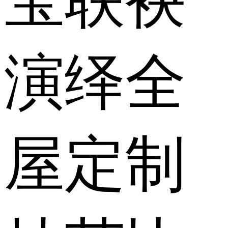
宝联袂
演绎全
屋定制