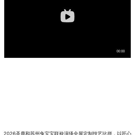
2026圣鹿和苏州兔宝宝联袂演绎全屋定制技艺比拼，以匠心